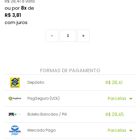
R$ 28,41 à vista
ou por
8x
de
R$
3,81
com juros
-
+
FORMAS DE PAGAMENTO
R$ 28,41
Depósito
1x sem juros de R$ 28,41
.
.
.
.
Parcelas
PagSeguro (UOL)
.
.
.
.
.
.
.
1x sem juros de R$ 29,90
.
R$ 29,45
Boleto Bancário / PIX
.
2x sem juros de R$ 14,95
.
3x sem juros de R$ 9,97
.
1x sem juros de R$ 29,45
.
.
.
.
Parcelas
.
Mercado Pago
.
.
4x com juros de R$ 8,41
.
.
.
.
.
.
5x com juros de R$ 6,93