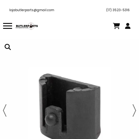
lojabutlerparts@gmail.com
(17) 3523-5316