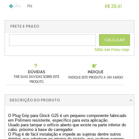
.
1x sem juros de R$ 29,90
6x com juros de R$ 5,08
R$ 28,41
PIX
2x sem juros de R$ 14,95
7x com juros de R$ 4,36
3x sem juros de R$ 9,97
8x com juros de R$ 3,81
1x sem juros de R$ 28,41
.
.
.
.
.
.
4x com juros de R$ 7,62
.
.
.
.
.
FRETE E PRAZO
.
.
5x com juros de R$ 6,10
.
.
CALCULAR
Não sei meu cep
DÚVIDAS
INDIQUE
TIRE SUAS DÚVIDAS SOBRE ESTE
INDIQUE ESTE PRODUTO A UM AMIGO
PRODUTO
DESCRIÇÃO DO PRODUTO
O Plug Grip para Glock G25 é um pequeno componente fabricado
em Polímero resistente, específico para esta aplicação.
Usado para tampar o orifício aberto que existe na parte inferior do
cabo, próximo à base do carregador.
O Plug é de fácil instalação e impede as sujeiras dentre outros
detritos que adentram no interior da pistola, que acabam sempre