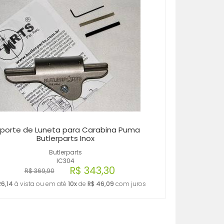
MENOR PREÇO
MAIOR PREÇO
A - Z
porte de Luneta para Carabina Puma
Butlerparts Inox
Butlerparts
IC304
R$ 343,30
R$ 369,90
26,14
à vista ou em até
10x
de
R$ 46,09
com juros