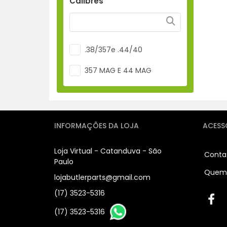
Calibres
.38/357e .44/40
357 MAG E 44 MAG
INFORMAÇÕES DA LOJA
ACESS
Loja Virtual - Catanduva - São
Conta
Paulo
Quem
lojabutlerparts@gmail.com
(17) 3523-5316
(17) 3523-5316