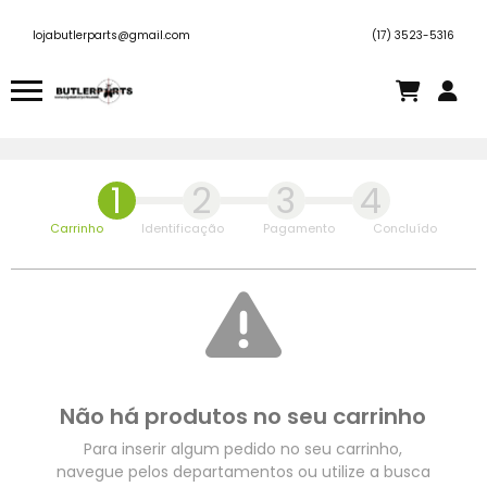
lojabutlerparts@gmail.com
(17) 3523-5316
1
2
3
4
Carrinho
Identificação
Pagamento
Concluído
Não há produtos no seu carrinho
Para inserir algum pedido no seu carrinho,
navegue pelos departamentos ou utilize a busca