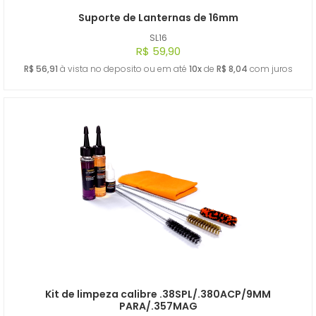
Suporte de Lanternas de 16mm
SL16
R$ 59,90
R$ 56,91
à vista no deposito ou em até
10x
de
R$ 8,04
com juros
Kit de limpeza calibre .38SPL/.380ACP/9MM
PARA/.357MAG