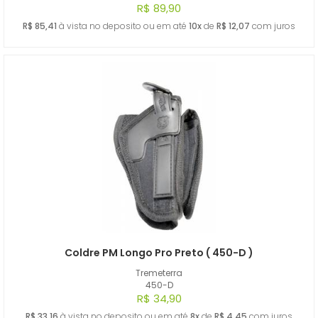
R$ 89,90
R$ 85,41
à vista no deposito ou em até
10x
de
R$ 12,07
com juros
Coldre PM Longo Pro Preto ( 450-D )
Tremeterra
450-D
R$ 34,90
R$ 33,16
à vista no deposito ou em até
8x
de
R$ 4,45
com juros