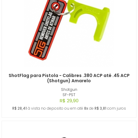
ShotFlag para Pistola - Calibres .380 ACP até .45 ACP
(Shotgun) Amarelo
Shotgun
SF-PST
R$ 29,90
R$ 28,41
à vista no deposito ou em até
8x
de
R$ 3,81
com juros