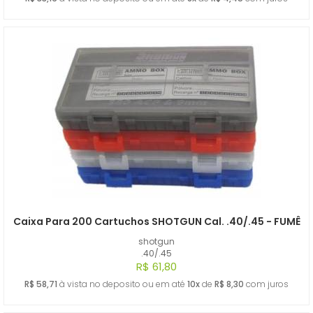
Caixa Para 200 Cartuchos SHOTGUN Cal. .40/.45 - FUMÊ
shotgun
.40/.45
R$ 61,80
R$ 58,71
à vista no deposito ou em até
10x
de
R$ 8,30
com juros