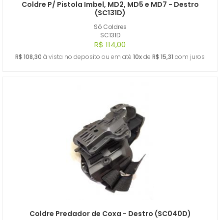
Coldre P/ Pistola Imbel, MD2, MD5 e MD7 - Destro
(SC131D)
Só Coldres
SC131D
R$ 114,00
R$ 108,30
à vista no deposito ou em até
10x
de
R$ 15,31
com juros
Coldre Predador de Coxa - Destro (SC040D)