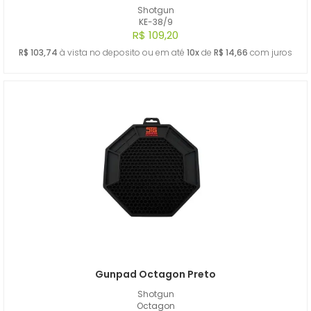
Shotgun
KE-38/9
R$ 109,20
R$ 103,74
à vista no deposito ou em até
10x
de
R$ 14,66
com juros
Gunpad Octagon Preto
Shotgun
Octagon