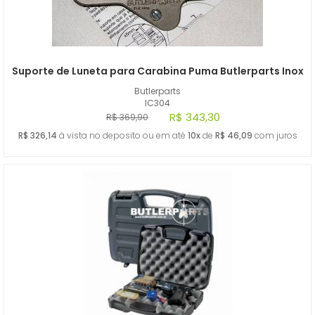
Suporte de Luneta para Carabina Puma Butlerparts Inox
Butlerparts
IC304
R$ 343,30
R$ 369,90
R$ 326,14
à vista no deposito ou em até
10x
de
R$ 46,09
com juros