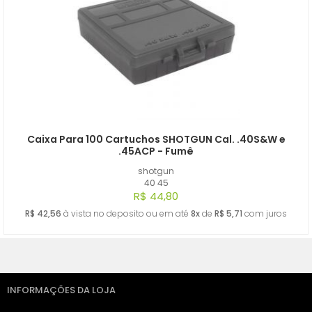
Caixa Para 100 Cartuchos SHOTGUN Cal. .40S&W e
.45ACP - Fumê
shotgun
40 45
R$ 44,80
R$ 42,56
à vista no deposito ou em até
8x
de
R$ 5,71
com juros
INFORMAÇÕES DA LOJA