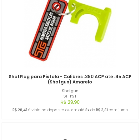
ShotFlag para Pistola - Calibres .380 ACP até .45 ACP
(Shotgun) Amarelo
Shotgun
SF-PST
R$ 29,90
R$ 28,41
à vista no deposito ou em até
8x
de
R$ 3,81
com juros