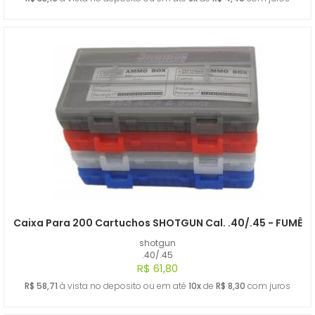
Caixa Para 200 Cartuchos SHOTGUN Cal. .40/.45 - FUMÊ
shotgun
.40/.45
R$ 61,80
R$ 58,71
à vista no deposito ou em até
10x
de
R$ 8,30
com juros