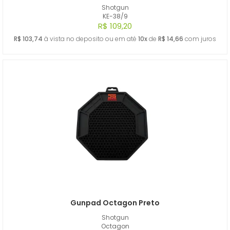
Shotgun
KE-38/9
R$ 109,20
R$ 103,74
à vista no deposito ou em até
10x
de
R$ 14,66
com juros
Gunpad Octagon Preto
Shotgun
Octagon