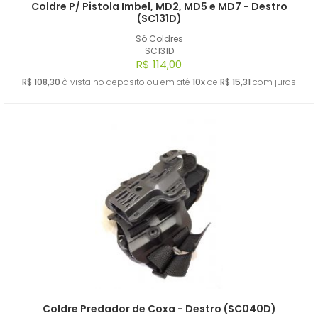
Coldre P/ Pistola Imbel, MD2, MD5 e MD7 - Destro
(SC131D)
Só Coldres
SC131D
R$ 114,00
R$ 108,30
à vista no deposito ou em até
10x
de
R$ 15,31
com juros
Coldre Predador de Coxa - Destro (SC040D)