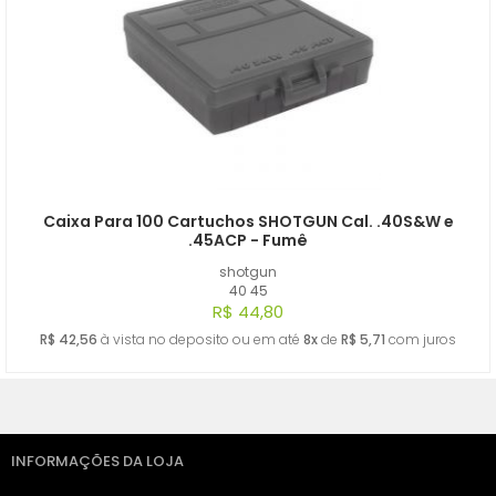
Caixa Para 100 Cartuchos SHOTGUN Cal. .40S&W e
.45ACP - Fumê
shotgun
40 45
R$ 44,80
R$ 42,56
à vista no deposito ou em até
8x
de
R$ 5,71
com juros
INFORMAÇÕES DA LOJA