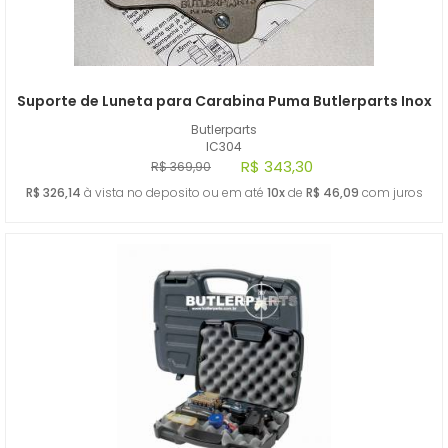
Suporte de Luneta para Carabina Puma Butlerparts Inox
Butlerparts
IC304
R$ 343,30
R$ 369,90
R$ 326,14
à vista no deposito ou em até
10x
de
R$ 46,09
com juros