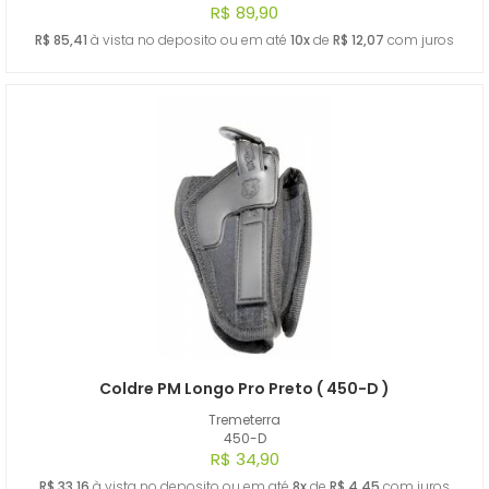
R$ 89,90
R$ 85,41
à vista no deposito ou em até
10x
de
R$ 12,07
com juros
Coldre PM Longo Pro Preto ( 450-D )
Tremeterra
450-D
R$ 34,90
R$ 33,16
à vista no deposito ou em até
8x
de
R$ 4,45
com juros