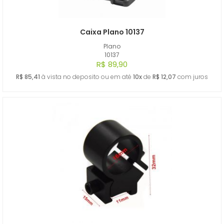
Caixa Plano 10137
Plano
10137
R$ 89,90
R$ 85,41
à vista no deposito ou em até
10x
de
R$ 12,07
com juros