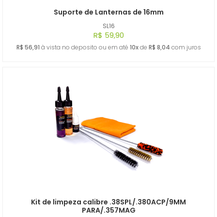
Suporte de Lanternas de 16mm
SL16
R$ 59,90
R$ 56,91
à vista no deposito ou em até
10x
de
R$ 8,04
com juros
Kit de limpeza calibre .38SPL/.380ACP/9MM
PARA/.357MAG