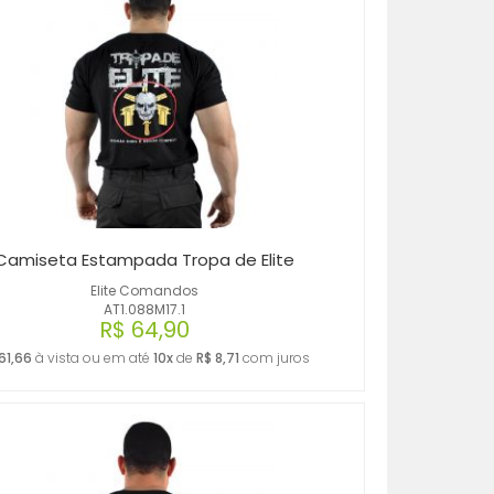
MENOR PREÇO
MAIOR PREÇO
A - Z
Camiseta Estampada Tropa de Elite
Elite Comandos
AT1.088M17.1
R$ 64,90
61,66
à vista ou em até
10x
de
R$ 8,71
com juros