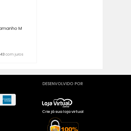
Tamanho M
,43
com juros
DESENVOLVIDO POR
Crie já sua loja virtual