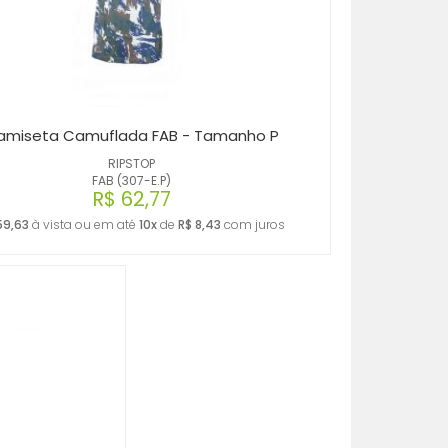
amiseta Camuflada FAB - Tamanho P
RIPSTOP
FAB (307-E.P)
R$ 62,77
59,63
à vista ou em até
10x
de
R$ 8,43
com juros