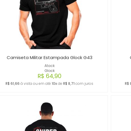
Camiseta Militar Estampada Glock G43
Atack
Glock
R$ 64,90
R$ 61,66
à vista ou em até
10x
de
R$ 8,71
com juros
R$ 