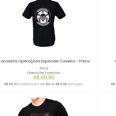
Camiseta Operações Especiais Caveira - Preta
Atack
Operações Especiais
R$ 69,90
R$ 66,41
à vista ou em até
10x
de
R$ 9,38
com juros
R$ 