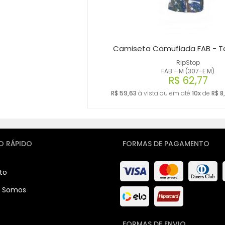
Camiseta Camuflada FAB - 
RipStop
FAB - M (307-E.M)
R$ 62,77
R$ 59,63
à vista ou em até
10x
de
R$ 8
O RÁPIDO
FORMAS DE PAGAMENTO
to
 Somos
FORMAS DE ENVIO