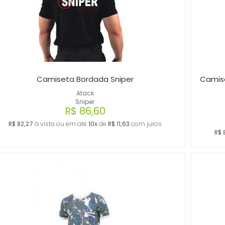
Camiseta Bordada Sniper
Camise
Atack
Sniper
R$ 86,60
R$ 82,27
à vista ou em até
10x
de
R$ 11,63
com juros
R$ 