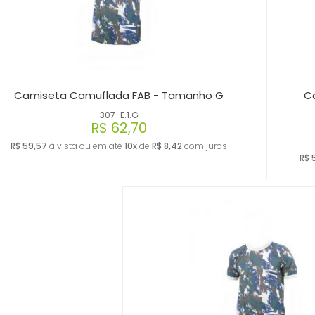
Camiseta Camuflada FAB - Tamanho G
C
307-E.1.G
R$ 62,70
R$ 59,57
à vista ou em até
10x
de
R$ 8,42
com juros
R$ 