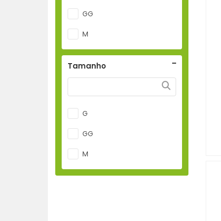
GG
M
Tamanho
G
GG
M