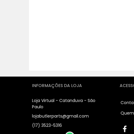
INFORMAÇÕES DA LOJA
ACESS
Loja Virtual - Catanduva - São
Conta
Paulo
Quem
lojabutlerparts@gmail.com
(17) 3523-5316