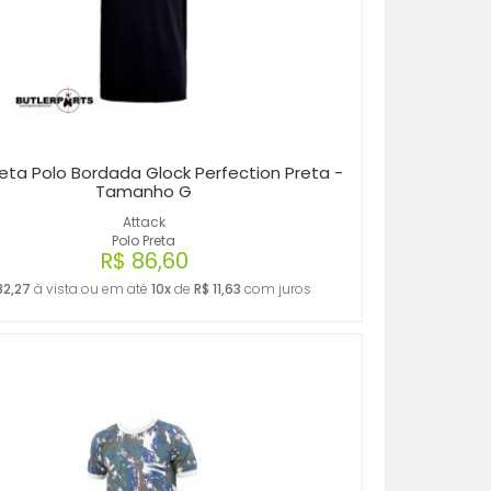
ta Polo Bordada Glock Perfection Preta -
Tamanho G
Attack
Polo Preta
R$ 86,60
82,27
à vista ou em até
10x
de
R$ 11,63
com juros