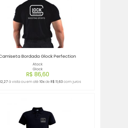
Camiseta Bordada Glock Perfection
Atack
Glock
R$ 86,60
82,27
à vista ou em até
10x
de
R$ 11,63
com juros