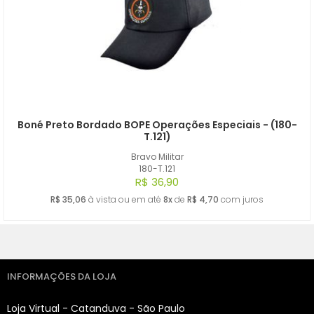
A - Z
Boné Preto Bordado BOPE Operações Especiais - (180-
T.121)
Bravo Militar
180-T.121
R$ 36,90
R$ 35,06
à vista ou em até
8x
de
R$ 4,70
com juros
INFORMAÇÕES DA LOJA
Loja Virtual - Catanduva - São Paulo