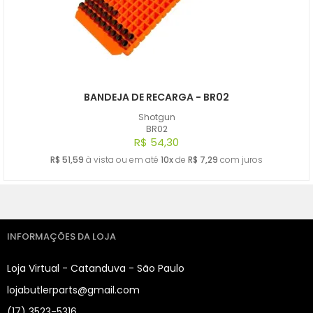
BANDEJA DE RECARGA - BR02
Shotgun
BR02
R$ 54,30
R$ 51,59
à vista ou em até
10x
de
R$ 7,29
com juros
INFORMAÇÕES DA LOJA
Loja Virtual - Catanduva - São Paulo
lojabutlerparts@gmail.com
(17) 3523-5316