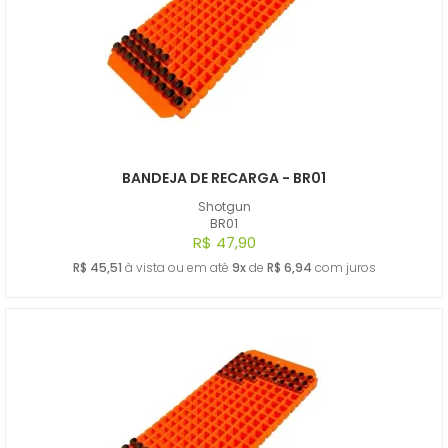
A - Z
BANDEJA DE RECARGA - BR01
Shotgun
BR01
R$ 47,90
R$ 45,51
à vista ou em até
9x
de
R$ 6,94
com juros