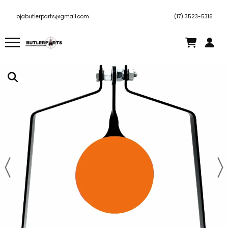
lojabutlerparts@gmail.com
(17) 3523-5316